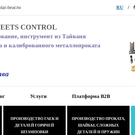
lar-bear.tw
RU
/
MEETS CONTROL
ование, инструмент из Тайваня
а и калиброванного металлопроката
тва
ог
Услуги
Платформа В2В
ПРОИЗВОДСТВО ГАЕК И
ПРОИЗВОДСТВО ПРОКАТА,
ДЕТАЛЕЙ ГОРЯЧЕЙ
ШАЙБЫ, СЛОЖНЫХ
ШТАМПОВКИ
ДЕТАЛЕЙ И ПРУЖИН