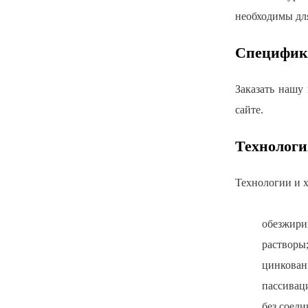
необходимы дл
Специфик
Заказать нашу
сайте.
Технологи
Технологии и 
обезжири
растворы
цинковани
пассиваци
без соед