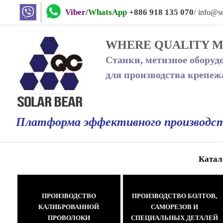
Viber
/
WhatsApp
+886 918 135 070
/
info@so
WHERE QUALITY 
Станки, метизное оборуд
для производства крепеж
Платформа эффективного производс
Катал
ПРОИЗВОДСТВО
ПРОИЗВОДСТВО БОЛТОВ,
КАЛИБРОВАННОЙ
САМОРЕЗОВ И
ПРОВОЛОКИ
СПЕЦИАЛЬНЫХ ДЕТАЛЕЙ