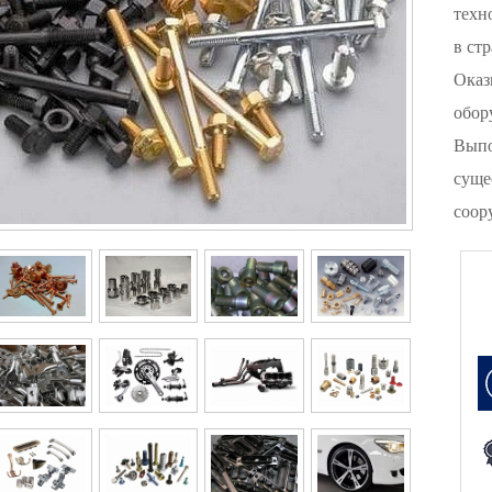
техн
в ст
Оказ
обор
Выпо
суще
соор