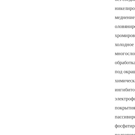
никелиров
меднение
оловяниро
хромирова
холодное 
многосло
обработк
под окра
химическ
ингибитор
электроф
покрытия
пассивир
фосфатир
подготов