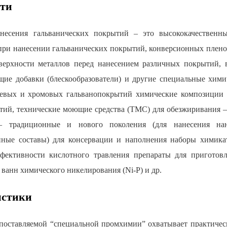
сти
несения гальванических покрытий ‒ это высококачественн
при нанесении гальванических покрытий, конверсионных пленок
верхности металлов перед нанесением различных покрытий, 
щие добавки (блескообразователи) и другие специальные хим
евых и хромовых гальванопокрытий химические композиции 
тий, технические моющие средства (ТМС) для обезжиривания 
– традиционные и нового поколения (для нанесения нан
нные составы) для консервации и наполнения наборы химика
ективности кислотного травления препараты для приготовл
ванн химического никелирования (Ni-P) и др.
истики
поставляемой “специальной промхимии” охватывает практичес