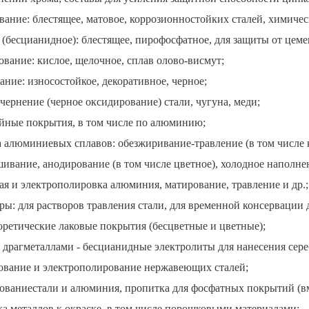
ание: блестящее, матовое, коррозионностойких сталей, химичес
 (бесцианидное): блестящее, пирофосфатное, для защиты от цеме
вание: кислое, щелочное, сплав олово-висмут;
ние: износостойкое, декоративное, черное;
чернение (черное оксидирование) стали, чугуна, меди;
йные покрытия, в том числе по алюминию;
а алюминиевых сплавов: обезжиривание-травление (в том числе 
шивание, анодирование (в том числе цветное), холодное наполн
ая и электрополировка алюминия, матирование, травление и др.;
ы: для растворов травления стали, для временной консервации д
оретические лаковые покрытия (бесцветные и цветные);
 драгметаллами - бесцианидные электролиты для нанесения сереб
ование и электрополирование нержавеющих сталей;
ованиестали и алюминия, пропитка для фосфатных покрытий (вм
ка металлов к окраске, в том числе порошковыми материалами;