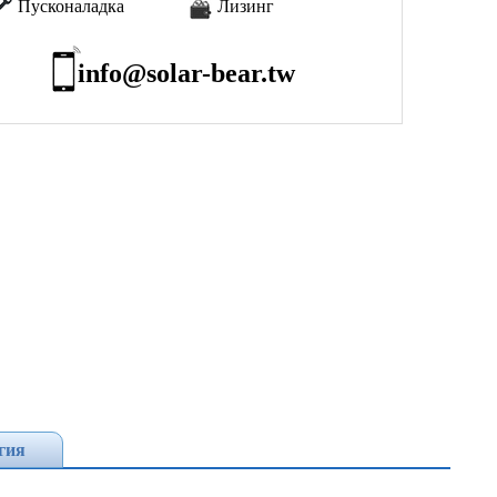
Пусконаладка
Лизинг
info@solar-bear.tw
гия