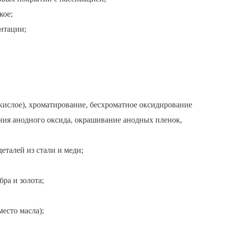
кое;
нтации;
кислое), хроматирование, бесхроматное оксидирование
ения анодного оксида, окрашивание анодных пленок,
еталей из стали и меди;
ра и золота;
есто масла);