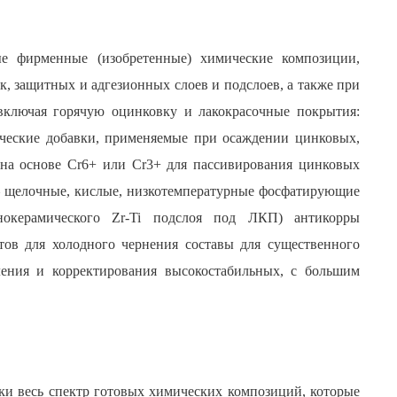
ые фирменные (изобретенные) химические композиции,
, защитных и адгезионных слоев и подслоев, а также при
включая горячую оцинковку и лакокрасочные покрытия:
ические добавки, применяемые при осаждении цинковых,
на основе Cr6+ или Cr3+ для пассивирования цинковых
– щелочные, кислые, низкотемпературные фосфатирующие
окерамического Zr-Ti подслоя под ЛКП) антикорры
тов для холодного чернения составы для существенного
ения и корректирования высокостабильных, с большим
ки весь спектр готовых химических композиций, которые