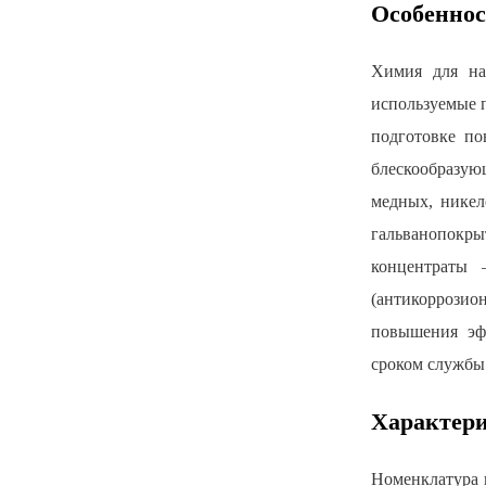
Особенно
Химия для на
используемые 
подготовке по
блескообразую
медных, никел
гальванопокры
концентраты 
(антикоррозио
повышения эфф
сроком службы 
Характер
Номенклатура 