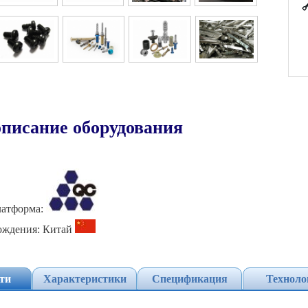
атформа:
ождения: Китай
ти
Характеристики
Спецификация
Техноло