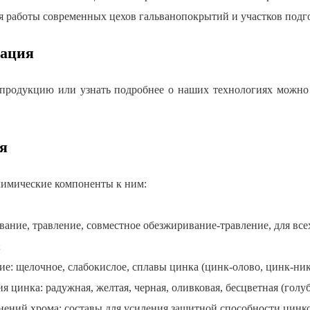
я работы современных цехов гальванопокрытий и участков подг
ация
 продукцию или узнать подробнее о наших технологиях можно 
я
химические компоненты к ним:
вание, травление, совместное обезжиривание-травление, для все
;
е: щелочное, слабокислое, сплавы цинка (цинк-олово, цинк-ник
я цинка: радужная, желтая, черная, оливковая, бесцветная (голуб
инений хрома; составы для усиления защитной способности цинк