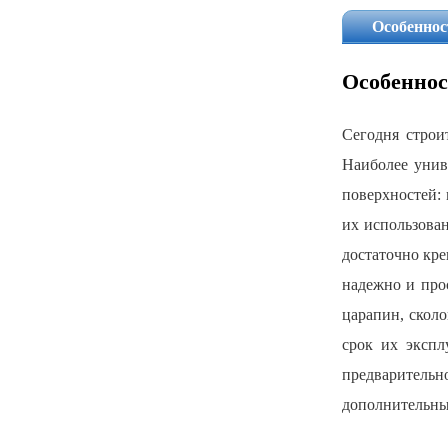
Особеннос
Особенно
Сегодня строи
Наиболее унив
поверхностей: 
их использован
достаточно кре
надежно и прос
царапин, скол
срок их экспл
предварительн
дополнительных