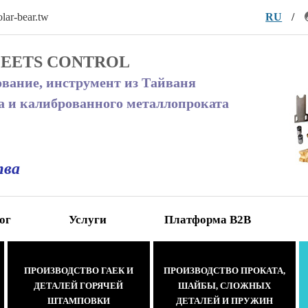
lar-bear.tw
RU
/
MEETS CONTROL
ование, инструмент из Тайваня
а и калиброванного металлопроката
тва
ог
Услуги
Платформа В2В
ПРОИЗВОДСТВО ГАЕК И
ПРОИЗВОДСТВО ПРОКАТА,
ДЕТАЛЕЙ ГОРЯЧЕЙ
ШАЙБЫ, СЛОЖНЫХ
ШТАМПОВКИ
ДЕТАЛЕЙ И ПРУЖИН