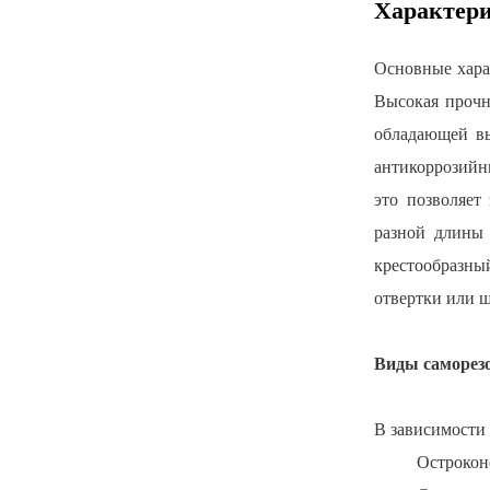
Характер
Основные хара
Высокая прочн
обладающей вы
антикоррозийны
это позволяет
разной длины 
крестообразны
отвертки или ш
Виды саморезо
В зависимости 
Острокон