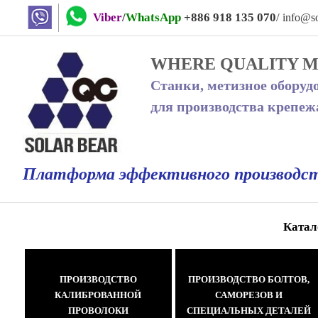
Viber
/
WhatsApp
+886 918 135 070
/
info@so
WHERE QUALITY 
Станки, метизное оборуд
для производства крепеж
Платформа эффективного производс
Катал
ПРОИЗВОДСТВО
ПРОИЗВОДСТВО БОЛТОВ,
КАЛИБРОВАННОЙ
САМОРЕЗОВ И
ПРОВОЛОКИ
СПЕЦИАЛЬНЫХ ДЕТАЛЕЙ