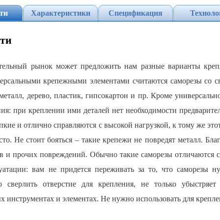
ти
Характеристики
Спецификация
Техноло
сти
тельный рынок может предложить нам разные варианты крепл
ерсальными крепежными элементами считаются саморезы со св
металл, дерево, пластик, гипсокартон и пр. Кроме универсаль
ия: при креплении ими деталей нет необходимости предварител
пкие и отлично справляются с высокой нагрузкой, к тому же это
то. Не стоит бояться – такие крепежи не повредят металл. Благ
ов и прочих повреждений. Обычно такие саморезы отличаются с
уатации: вам не придется переживать за то, что саморезы н
о сверлить отверстие для крепления, не только убыстряет
 инструментах и элементах. Не нужно использовать для креплен