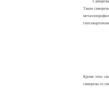
Саморезы
Такие саморез
металлопрофиля
гипсокартоном
Кроме этих са
саморезы со с