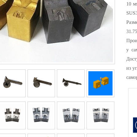
10 м
SUS3
Раз
31.7
Прои
у са
Дост
из у
само