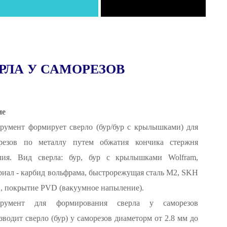
РЛА У САМОРЕЗОВ
ие
румент формирует сверло (бур/бур с крылышками) для
резов по металлу путем обжатия кончика стержня
лия. Вид сверла: бур, бур с крылышками Wolfram,
риал - карбид вольфрама, быстрорежущая сталь M2, SKH
51, покрытие PVD (вакуумное напыление).
трумент для формирования сверла у саморезов
зводит сверло (бур) у саморезов диаметорм от 2.8 мм до